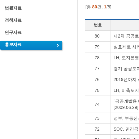
[총
80
건,
1
/8]
법률자료
정책자료
번호
연구자료
80
제2차 공공토
홍보자료
79
실효제로 사라
78
LH, 토지은
77
경기 공공토지비
76
2019년까지 
75
LH, 비축토지
`공공개발용 
74
[2009.06.
73
정부, 부동산시
72
SOC, 민간공